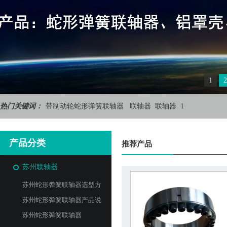
1
2
热门关键词：
带制动轮蛇形弹簧联轴器
联轴器
联轴器
1
产品分类
推荐产品
苏州联轴器
苏州蛇形弹簧联轴器选型方
法与安装
苏州蛇形弹簧联轴器产品说
明
苏州蛇形弹簧联轴器