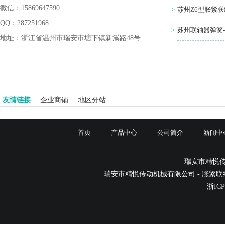
微信：15869647590
>
苏州Z6型胀紧联
QQ：287251968
>
苏州联轴器弹簧-
地址：
浙江省温州市瑞安市塘下镇新溪路48号
友情链接
企业商铺
地区分站
首页
产品中心
公司简介
新闻中
瑞安市精悦
瑞安市精悦传动机械有限公司 -
涨紧联
浙ICP