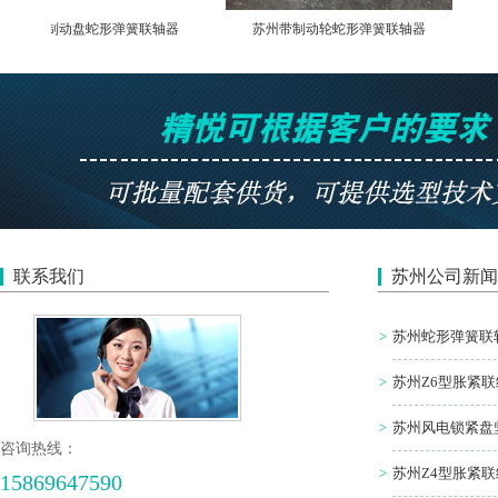
带制动盘蛇形弹簧联轴器
苏州带制动轮蛇形弹簧联轴器
苏
联系我们
苏州公司新闻
>
苏州蛇形弹簧联轴
>
苏州Z6型胀紧联
>
苏州风电锁紧盘
咨询热线：
>
苏州Z4型胀紧联
15869647590